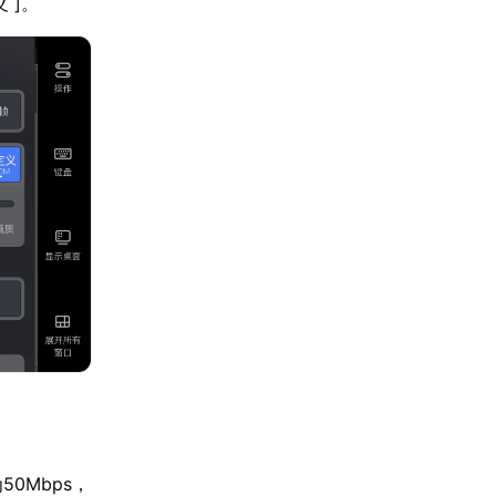
义 ]。
0Mbps，