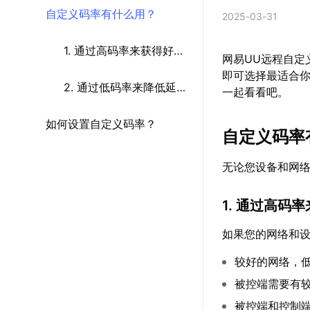
自定义码率有什么用？
2025-03-31
1. 通过高码率来获得好的
网易UU远程自定
即可选择最适合
画面和帧数
2. 通过低码率来降低延迟
一起看看吧。
如何设置自定义码率？
或节省流量
自定义码率
无论您设备和网
1. 通过高码
如果您的网络和
较好的网络，
被控端需要有
被控端和控制