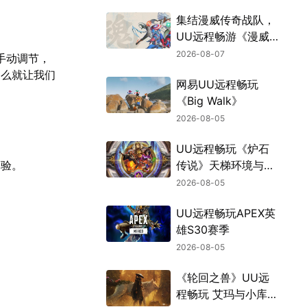
集结漫威传奇战队，
UU远程畅游《漫威
斗魂》
2026-08-07
手动调节，
那么就让我们
网易UU远程畅玩
《Big Walk》
2026-08-05
UU远程畅玩《炉石
体验。
传说》天梯环境与战
棋新机制
2026-08-05
UU远程畅玩APEX英
雄S30赛季
2026-08-05
《轮回之兽》UU远
程畅玩 艾玛与小库的