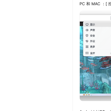
PC 和 MAC ：[ 