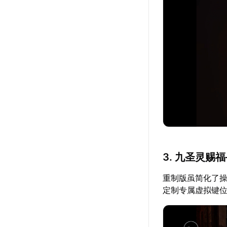
3. 九圣灵赐
重制版虽简化了操
定制专属虚拟键