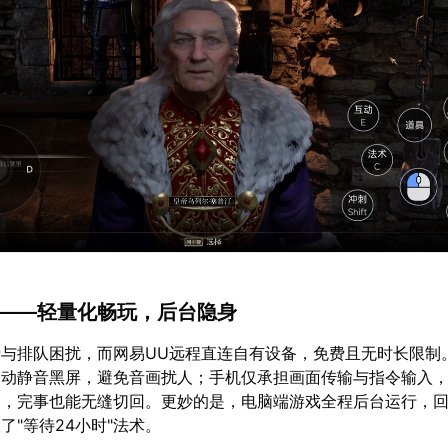
负累——轻量化畅玩，后台隐身
与排队困扰，而网易UU远程直连自有设备，免费且无时长限制
自动静音黑屏，避免音画扰人；手机仅承担画面传输与指令输入
务，完事也能无缝切回。更妙的是，电脑端游戏全程后台运行，
了"等待24小时"法术。