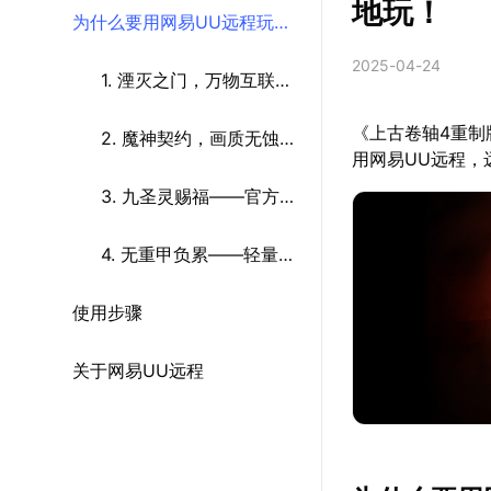
地玩！
为什么要用网易UU远程玩上
2025-04-24
古卷轴 4 重制版
1. 湮灭之门，万物互联
《上古卷轴4重
——全场景设备适配
2. 魔神契约，画质无蚀
用网易UU远程，
——4K/144帧无损传输
3. 九圣灵赐福——官方键
位一键适配
4. 无重甲负累——轻量化
使用步骤
畅玩，后台隐身
关于网易UU远程