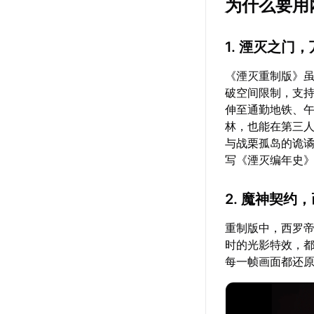
为什么要用
1. 湮灭之门
《湮灭重制版》虽
破空间限制，支
伸至通勤地铁、
林，也能在第三人
与战栗孤岛的诡谲
写《湮灭编年史》
2. 魔神契约
重制版中，西罗帝
时的光影特效，都
每一帧画面都还原