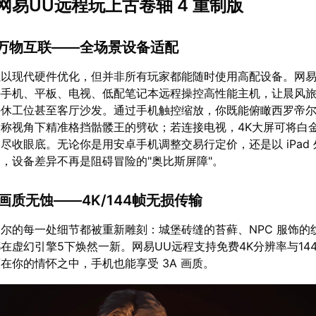
网易UU远程玩上古卷轴 4 重制版
，万物互联——全场景设备适配
以现代硬件优化，但并非所有玩家都能随时使用高配设备。网易
持手机、平板、电视、低配笔记本远程操控高性能主机，让晨风
午休工位甚至客厅沙发。通过手机触控缩放，你既能俯瞰西罗帝
称视角下精准格挡骷髅王的劈砍；若连接电视，4K大屏可将白
尽收眼底。无论你是用安卓手机调整交易行定价，还是以 iPad
，设备差异不再是阻碍冒险的"奥比斯屏障"。
，画质无蚀——4K/144帧无损传输
尔的每一处细节都被重新雕刻：城堡砖缝的苔藓、NPC 服饰的
在虚幻引擎5下焕然一新。网易UU远程支持免费4K分辨率与14
在你的情怀之中，手机也能享受 3A 画质。