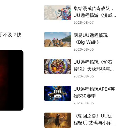
集结漫威传奇战队，
UU远程畅游《漫威
斗魂》
2026-08-07
手不及？快
网易UU远程畅玩
《Big Walk》
2026-08-05
UU远程畅玩《炉石
传说》天梯环境与战
棋新机制
2026-08-05
UU远程畅玩APEX英
雄S30赛季
2026-08-05
《轮回之兽》UU远
程畅玩 艾玛与小库的