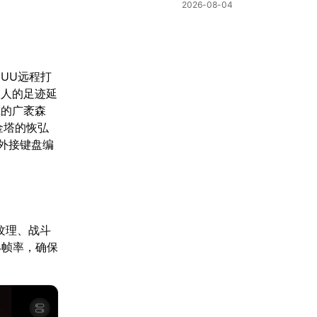
冒险不中断
2026-08-04
UU远程打
旅人的足迹延
尔的广袤森
金塔的恢弘
 外接键盘编
纹理、战斗
4帧率，确保