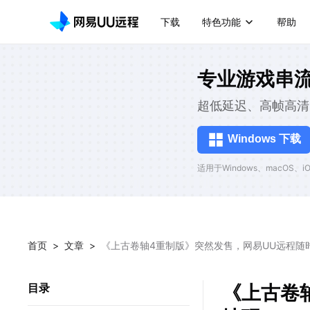
下载
特色功能
帮助
专业游戏串
超低延迟、高帧高清
Windows 下载
适用于Windows、macOS、iOS
首页
>
文章
>
《上古卷轴4重制版》突然发售，网易UU远程随
《上古卷
目录