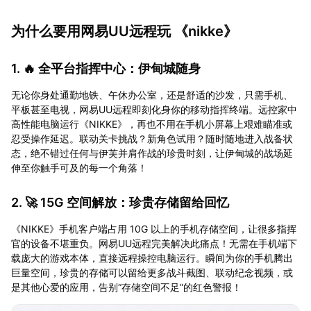
为什么要用网易UU远程玩 《nikke》
1. 🔥 全平台指挥中心：伊甸城随身
无论你身处通勤地铁、午休办公室，还是舒适的沙发，只需手机、
平板甚至电视，网易UU远程即刻化身你的移动指挥终端。远控家中
高性能电脑运行《NIKKE》，再也不用在手机小屏幕上艰难瞄准或
忍受操作延迟。联动关卡挑战？新角色试用？随时随地进入战备状
态，绝不错过任何与伊芙并肩作战的珍贵时刻，让伊甸城的战场延
伸至你触手可及的每一个角落！
2. 🚀 15G 空间解放：珍贵存储留给回忆
《NIKKE》手机客户端占用 10G 以上的手机存储空间，让很多指挥
官的设备不堪重负。网易UU远程完美解决此痛点！无需在手机端下
载庞大的游戏本体，直接远程操控电脑运行。瞬间为你的手机腾出
巨量空间，珍贵的存储可以留给更多战斗截图、联动纪念视频，或
是其他心爱的应用，告别“存储空间不足”的红色警报！