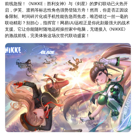
前线急报！《NIKKE：胜利女神》与《剑星》的梦幻联动已火热开
启，伊芙、渡鸦等标志性角色强势登陆方舟！然而，你是否正因设
备限制、时间碎片化或手机性能告急而焦虑，唯恐错过一丝一毫的
联动精彩？别担心，指挥官！网易UU远程正是你此刻最强大的战术
支援。它让你能随时随地远程操控家中电脑，无缝接入《NIKKE》
的激战前线，完美体验这场次世代联动盛宴！