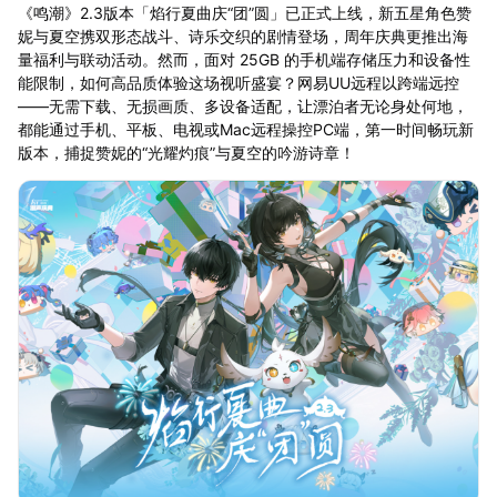
《鸣潮》2.3版本「焰行夏曲庆“团”圆」已正式上线，新五星角色赞
妮与夏空携双形态战斗、诗乐交织的剧情登场，周年庆典更推出海
量福利与联动活动。然而，面对 25GB 的手机端存储压力和设备性
能限制，如何高品质体验这场视听盛宴？网易UU远程以跨端远控
——无需下载、无损画质、多设备适配，让漂泊者无论身处何地，
都能通过手机、平板、电视或Mac远程操控PC端，第一时间畅玩新
版本，捕捉赞妮的“光耀灼痕”与夏空的吟游诗章！