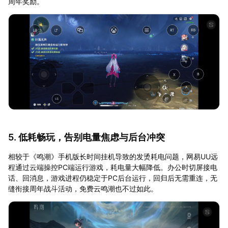
周年奖励。
5. 低耗畅玩，告别电量焦虑与后台冲突
相较于《鸣潮》手机版长时间挂机导致的发烫耗电问题，网易UU远
程通过云端操控PC端运行游戏，耗电量大幅降低。办公时切屏接电
话、回消息，游戏进程仍稳定于PC后台运行，回归后无需重连，无
缝衔接周年战斗活动，免费云鸣潮也不过如此。