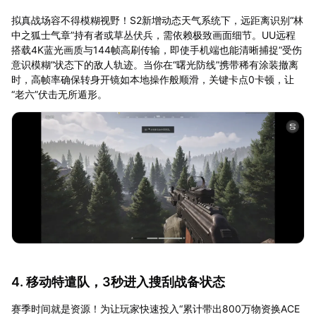
拟真战场容不得模糊视野！S2新增动态天气系统下，远距离识别“林
中之狐士气章”持有者或草丛伏兵，需依赖极致画面细节。UU远程
搭载4K蓝光画质与144帧高刷传输，即使手机端也能清晰捕捉“受伤
意识模糊”状态下的敌人轨迹。当你在“曙光防线”携带稀有涂装撤离
时，高帧率确保转身开镜如本地操作般顺滑，关键卡点0卡顿，让
“老六”伏击无所遁形。
4. 移动特遣队，3秒进入搜刮战备状态
赛季时间就是资源！为让玩家快速投入“累计带出800万物资换ACE