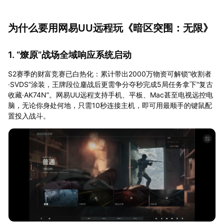
为什么要用网易UU远程玩《暗区突围：无限》
1. “燎原”战场全域响应系统启动
S2赛季的财富竞赛已白热化：累计带出2000万物资可解锁“收割者
·SVDS”涂装，王牌段位鏖战后更需争分夺秒完成5局任务拿下“复古
收藏·AK74N”。网易UU远程支持手机、平板、Mac甚至电视远控电
脑，无论你身处何地，只需10秒连接主机，即可用最顺手的键鼠配
置投入战斗。