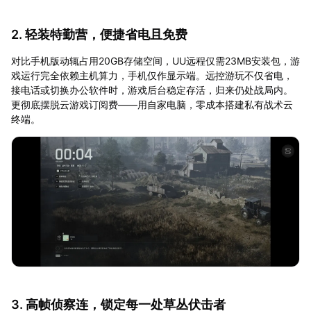
2. 轻装特勤营，便捷省电且免费
对比手机版动辄占用20GB存储空间，UU远程仅需23MB安装包，游
戏运行完全依赖主机算力，手机仅作显示端。远控游玩不仅省电，
接电话或切换办公软件时，游戏后台稳定存活，归来仍处战局内。
更彻底摆脱云游戏订阅费——用自家电脑，零成本搭建私有战术云
终端。
3. 高帧侦察连，锁定每一处草丛伏击者