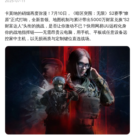
2025-07-11
卡莫纳的硝烟再度弥漫！7月10日，《暗区突围：无限》S2赛季“燎
原”正式打响，全新首领、地图机制与累计带出5000万财富兑换“S2
财富达人”头衔的挑战，是否让你激动不已？快用网易UU远程化身
你的战地指挥链——无需昂贵云电脑，用手机、平板或任意设备远
控家中主机，以无损画质与定制键位直连战场。